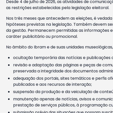
Desde 4 de julho de 2026, as atividades de comunicaçã
as restrições estabelecidas pela legislação eleitoral.
Nos três meses que antecedem as eleições, é vedada a
hipóteses previstas na legislação. Também devem ser
da gestão. Permanecem permitidas as informações est
caráter publicitário ou promocional.
No âmbito do Ibram e de suas unidades museológicas,
ocultação temporária das notícias e publicações a
revisão e adaptação das páginas e peças de comu
preservada a integridade dos documentos administ
adequação dos portais, sites temáticos e perfis ofi
publicados e aos recursos de interação;
suspensão da produção e da veiculação de conteúd
manutenção apenas de notícias, avisos e comunica
prestação de serviços públicos, à programação cul
submissão prévia das situações que possam suscita