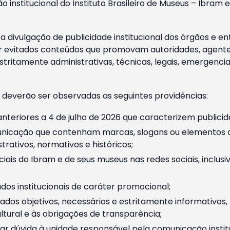
o institucional do Instituto Brasileiro de Museus – Ibra
 divulgação de publicidade institucional dos órgãos e en
 evitados conteúdos que promovam autoridades, agentes 
ritamente administrativas, técnicas, legais, emergencia
 deverão ser observadas as seguintes providências:
nteriores a 4 de julho de 2026 que caracterizem publicid
nicação que contenham marcas, slogans ou elementos da 
rativos, normativos e históricos;
ciais do Ibram e de seus museus nas redes sociais, inclus
os institucionais de caráter promocional;
dos objetivos, necessários e estritamente informativos
tural e às obrigações de transparência;
r dúvida à unidade responsável pela comunicação instituci