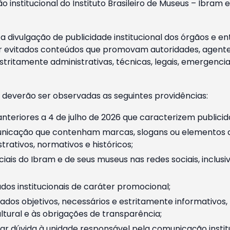
o institucional do Instituto Brasileiro de Museus – Ibra
 divulgação de publicidade institucional dos órgãos e en
 evitados conteúdos que promovam autoridades, agentes 
ritamente administrativas, técnicas, legais, emergencia
 deverão ser observadas as seguintes providências:
nteriores a 4 de julho de 2026 que caracterizem publicid
nicação que contenham marcas, slogans ou elementos da 
rativos, normativos e históricos;
ciais do Ibram e de seus museus nas redes sociais, inclus
os institucionais de caráter promocional;
dos objetivos, necessários e estritamente informativos
tural e às obrigações de transparência;
r dúvida à unidade responsável pela comunicação instituci