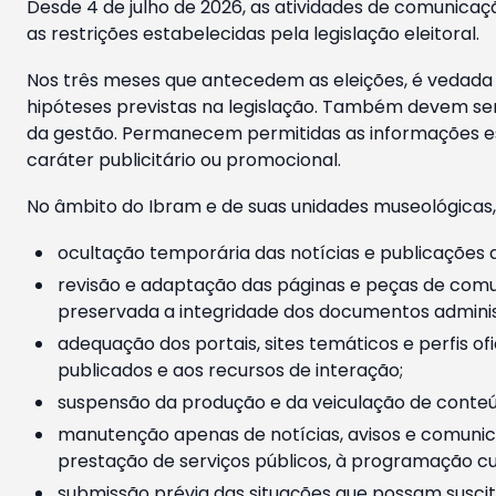
Desde 4 de julho de 2026, as atividades de comunicaçã
as restrições estabelecidas pela legislação eleitoral.
Nos três meses que antecedem as eleições, é vedada a
hipóteses previstas na legislação. Também devem ser
da gestão. Permanecem permitidas as informações est
caráter publicitário ou promocional.
No âmbito do Ibram e de suas unidades museológicas,
ocultação temporária das notícias e publicações a
revisão e adaptação das páginas e peças de comu
preservada a integridade dos documentos administ
adequação dos portais, sites temáticos e perfis ofi
publicados e aos recursos de interação;
suspensão da produção e da veiculação de conteúd
manutenção apenas de notícias, avisos e comunica
prestação de serviços públicos, à programação cul
submissão prévia das situações que possam suscita