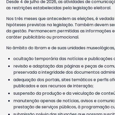
Desde 4 de julho de 2026, as atividades de comunicaçã
as restrições estabelecidas pela legislação eleitoral.
Nos três meses que antecedem as eleições, é vedada a
hipóteses previstas na legislação. Também devem ser
da gestão. Permanecem permitidas as informações est
caráter publicitário ou promocional.
No âmbito do Ibram e de suas unidades museológicas,
ocultação temporária das notícias e publicações a
revisão e adaptação das páginas e peças de comu
preservada a integridade dos documentos administ
adequação dos portais, sites temáticos e perfis ofi
publicados e aos recursos de interação;
suspensão da produção e da veiculação de conteúd
manutenção apenas de notícias, avisos e comunica
prestação de serviços públicos, à programação cul
submissão prévia das situações que possam suscita