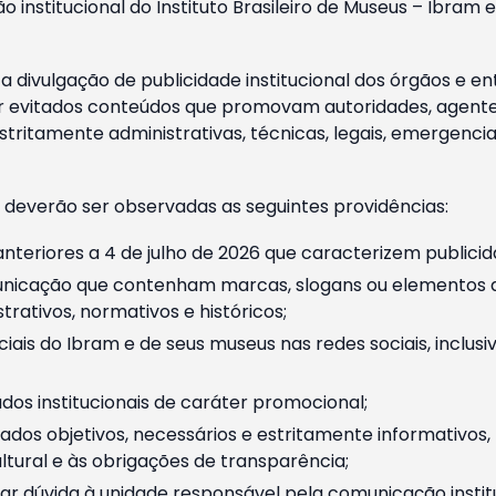
o institucional do Instituto Brasileiro de Museus – Ibra
 divulgação de publicidade institucional dos órgãos e en
 evitados conteúdos que promovam autoridades, agentes 
ritamente administrativas, técnicas, legais, emergencia
 deverão ser observadas as seguintes providências:
nteriores a 4 de julho de 2026 que caracterizem publicid
nicação que contenham marcas, slogans ou elementos da 
rativos, normativos e históricos;
ciais do Ibram e de seus museus nas redes sociais, inclus
os institucionais de caráter promocional;
dos objetivos, necessários e estritamente informativos
tural e às obrigações de transparência;
r dúvida à unidade responsável pela comunicação instituci