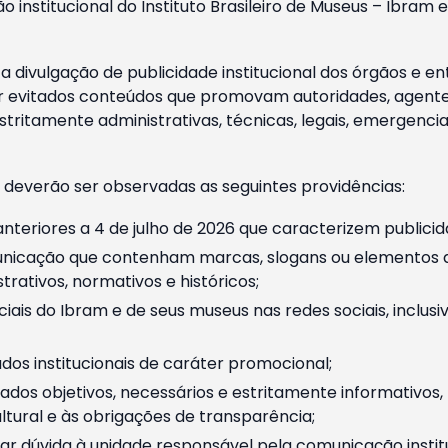
o institucional do Instituto Brasileiro de Museus – Ibra
 divulgação de publicidade institucional dos órgãos e en
 evitados conteúdos que promovam autoridades, agentes 
ritamente administrativas, técnicas, legais, emergencia
 deverão ser observadas as seguintes providências:
nteriores a 4 de julho de 2026 que caracterizem publicid
nicação que contenham marcas, slogans ou elementos da 
rativos, normativos e históricos;
ciais do Ibram e de seus museus nas redes sociais, inclus
os institucionais de caráter promocional;
dos objetivos, necessários e estritamente informativos
tural e às obrigações de transparência;
r dúvida à unidade responsável pela comunicação instituci