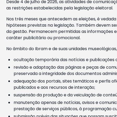
Desde 4 de julho de 2026, as atividades de comunicaçã
as restrições estabelecidas pela legislação eleitoral.
Nos três meses que antecedem as eleições, é vedada a
hipóteses previstas na legislação. Também devem ser
da gestão. Permanecem permitidas as informações est
caráter publicitário ou promocional.
No âmbito do Ibram e de suas unidades museológicas,
ocultação temporária das notícias e publicações a
revisão e adaptação das páginas e peças de comu
preservada a integridade dos documentos administ
adequação dos portais, sites temáticos e perfis ofi
publicados e aos recursos de interação;
suspensão da produção e da veiculação de conteúd
manutenção apenas de notícias, avisos e comunica
prestação de serviços públicos, à programação cul
submissão prévia das situações que possam suscita