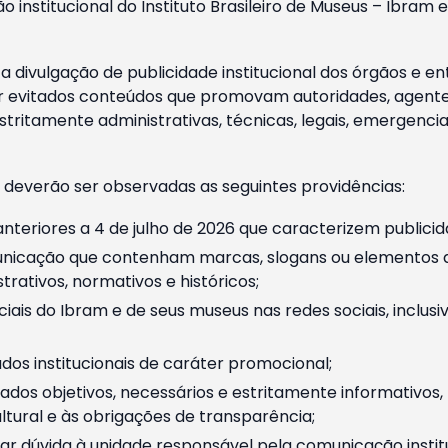
o institucional do Instituto Brasileiro de Museus – Ibra
 divulgação de publicidade institucional dos órgãos e en
 evitados conteúdos que promovam autoridades, agentes 
ritamente administrativas, técnicas, legais, emergencia
 deverão ser observadas as seguintes providências:
nteriores a 4 de julho de 2026 que caracterizem publicid
nicação que contenham marcas, slogans ou elementos da 
rativos, normativos e históricos;
ciais do Ibram e de seus museus nas redes sociais, inclus
os institucionais de caráter promocional;
dos objetivos, necessários e estritamente informativos
tural e às obrigações de transparência;
r dúvida à unidade responsável pela comunicação instituci