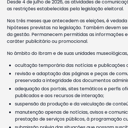
Desde 4 de julho de 2026, as atividades de comunicaçã
as restrições estabelecidas pela legislação eleitoral.
Nos três meses que antecedem as eleições, é vedada a
hipóteses previstas na legislação. Também devem ser
da gestão. Permanecem permitidas as informações est
caráter publicitário ou promocional.
No âmbito do Ibram e de suas unidades museológicas,
ocultação temporária das notícias e publicações a
revisão e adaptação das páginas e peças de comu
preservada a integridade dos documentos administ
adequação dos portais, sites temáticos e perfis ofi
publicados e aos recursos de interação;
suspensão da produção e da veiculação de conteúd
manutenção apenas de notícias, avisos e comunica
prestação de serviços públicos, à programação cul
submissão prévia das situações que possam suscita