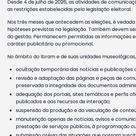
Desde 4 de julho de 2026, as atividades de comunicaçã
as restrições estabelecidas pela legislação eleitoral.
Nos três meses que antecedem as eleições, é vedada a
hipóteses previstas na legislação. Também devem ser
da gestão. Permanecem permitidas as informações est
caráter publicitário ou promocional.
No âmbito do Ibram e de suas unidades museológicas,
ocultação temporária das notícias e publicações a
revisão e adaptação das páginas e peças de comu
preservada a integridade dos documentos administ
adequação dos portais, sites temáticos e perfis ofi
publicados e aos recursos de interação;
suspensão da produção e da veiculação de conteúd
manutenção apenas de notícias, avisos e comunica
prestação de serviços públicos, à programação cul
submissão prévia das situações que possam suscita