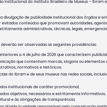
o institucional do Instituto Brasileiro de Museus – Ibra
 divulgação de publicidade institucional dos órgãos e en
 evitados conteúdos que promovam autoridades, agentes 
ritamente administrativas, técnicas, legais, emergencia
 deverão ser observadas as seguintes providências:
nteriores a 4 de julho de 2026 que caracterizem publicid
nicação que contenham marcas, slogans ou elementos da 
rativos, normativos e históricos;
ciais do Ibram e de seus museus nas redes sociais, inclus
os institucionais de caráter promocional;
dos objetivos, necessários e estritamente informativos
tural e às obrigações de transparência;
r dúvida à unidade responsável pela comunicação instituci