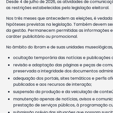
Desde 4 de julho de 2026, as atividades de comunicaçã
as restrições estabelecidas pela legislação eleitoral.
Nos três meses que antecedem as eleições, é vedada a
hipóteses previstas na legislação. Também devem ser
da gestão. Permanecem permitidas as informações est
caráter publicitário ou promocional.
No âmbito do Ibram e de suas unidades museológicas,
ocultação temporária das notícias e publicações a
revisão e adaptação das páginas e peças de comu
preservada a integridade dos documentos administ
adequação dos portais, sites temáticos e perfis ofi
publicados e aos recursos de interação;
suspensão da produção e da veiculação de conteúd
manutenção apenas de notícias, avisos e comunica
prestação de serviços públicos, à programação cul
submissão prévia das situações que possam suscita