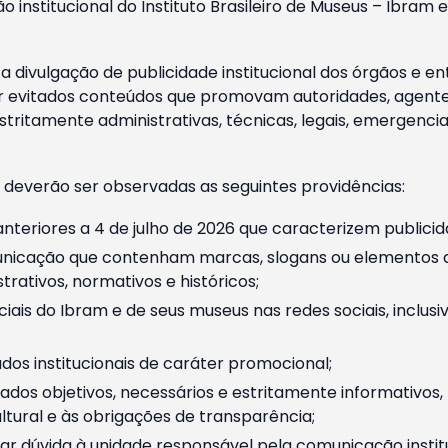
o institucional do Instituto Brasileiro de Museus – Ibra
 divulgação de publicidade institucional dos órgãos e en
 evitados conteúdos que promovam autoridades, agentes 
ritamente administrativas, técnicas, legais, emergencia
 deverão ser observadas as seguintes providências:
nteriores a 4 de julho de 2026 que caracterizem publicid
nicação que contenham marcas, slogans ou elementos da 
rativos, normativos e históricos;
ciais do Ibram e de seus museus nas redes sociais, inclus
os institucionais de caráter promocional;
dos objetivos, necessários e estritamente informativos
tural e às obrigações de transparência;
r dúvida à unidade responsável pela comunicação instituci