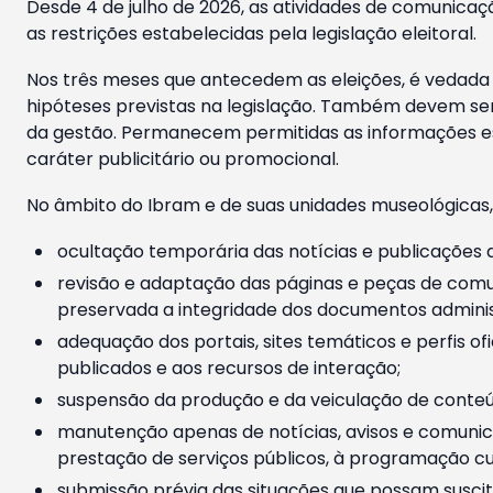
Desde 4 de julho de 2026, as atividades de comunicaçã
as restrições estabelecidas pela legislação eleitoral.
Nos três meses que antecedem as eleições, é vedada a
hipóteses previstas na legislação. Também devem ser
da gestão. Permanecem permitidas as informações est
caráter publicitário ou promocional.
No âmbito do Ibram e de suas unidades museológicas,
ocultação temporária das notícias e publicações a
revisão e adaptação das páginas e peças de comu
preservada a integridade dos documentos administ
adequação dos portais, sites temáticos e perfis ofi
publicados e aos recursos de interação;
suspensão da produção e da veiculação de conteúd
manutenção apenas de notícias, avisos e comunica
prestação de serviços públicos, à programação cul
submissão prévia das situações que possam suscita