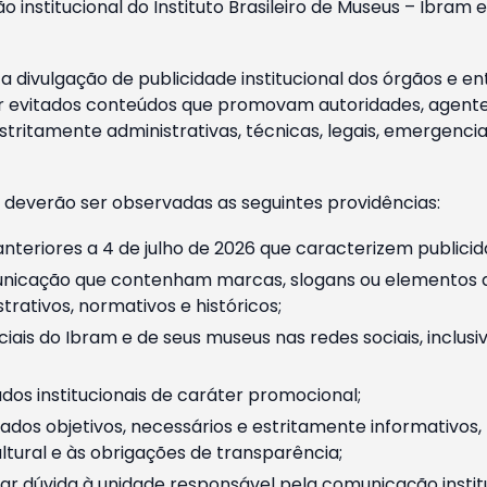
o institucional do Instituto Brasileiro de Museus – Ibra
 divulgação de publicidade institucional dos órgãos e en
 evitados conteúdos que promovam autoridades, agentes 
ritamente administrativas, técnicas, legais, emergencia
 deverão ser observadas as seguintes providências:
nteriores a 4 de julho de 2026 que caracterizem publicid
nicação que contenham marcas, slogans ou elementos da 
rativos, normativos e históricos;
ciais do Ibram e de seus museus nas redes sociais, inclus
os institucionais de caráter promocional;
dos objetivos, necessários e estritamente informativos
tural e às obrigações de transparência;
r dúvida à unidade responsável pela comunicação instituci