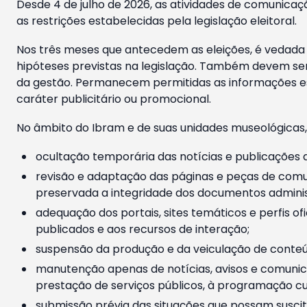
Desde 4 de julho de 2026, as atividades de comunicaçã
as restrições estabelecidas pela legislação eleitoral.
Nos três meses que antecedem as eleições, é vedada a
hipóteses previstas na legislação. Também devem ser
da gestão. Permanecem permitidas as informações est
caráter publicitário ou promocional.
No âmbito do Ibram e de suas unidades museológicas,
ocultação temporária das notícias e publicações a
revisão e adaptação das páginas e peças de comu
preservada a integridade dos documentos administ
adequação dos portais, sites temáticos e perfis ofi
publicados e aos recursos de interação;
suspensão da produção e da veiculação de conteúd
manutenção apenas de notícias, avisos e comunica
prestação de serviços públicos, à programação cul
submissão prévia das situações que possam suscita