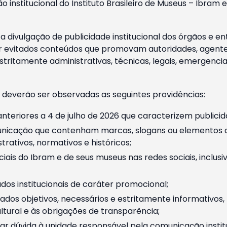
o institucional do Instituto Brasileiro de Museus – Ibra
 divulgação de publicidade institucional dos órgãos e en
 evitados conteúdos que promovam autoridades, agentes 
ritamente administrativas, técnicas, legais, emergencia
 deverão ser observadas as seguintes providências:
nteriores a 4 de julho de 2026 que caracterizem publicid
nicação que contenham marcas, slogans ou elementos da 
rativos, normativos e históricos;
ciais do Ibram e de seus museus nas redes sociais, inclus
os institucionais de caráter promocional;
dos objetivos, necessários e estritamente informativos
tural e às obrigações de transparência;
r dúvida à unidade responsável pela comunicação instituci