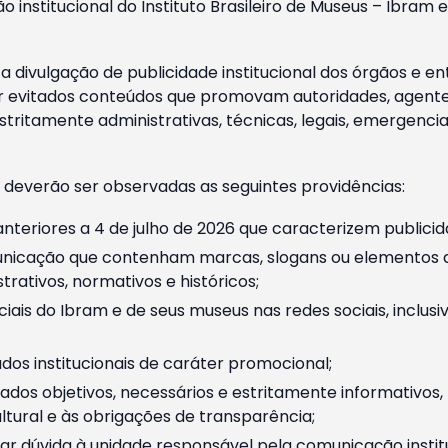
o institucional do Instituto Brasileiro de Museus – Ibra
 divulgação de publicidade institucional dos órgãos e en
 evitados conteúdos que promovam autoridades, agentes 
ritamente administrativas, técnicas, legais, emergencia
 deverão ser observadas as seguintes providências:
nteriores a 4 de julho de 2026 que caracterizem publicid
nicação que contenham marcas, slogans ou elementos da 
rativos, normativos e históricos;
ciais do Ibram e de seus museus nas redes sociais, inclus
os institucionais de caráter promocional;
dos objetivos, necessários e estritamente informativos
tural e às obrigações de transparência;
r dúvida à unidade responsável pela comunicação instituci