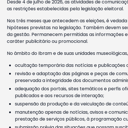
Desde 4 de julho de 2026, as atividades de comunicaçã
as restrições estabelecidas pela legislação eleitoral.
Nos três meses que antecedem as eleições, é vedada a
hipóteses previstas na legislação. Também devem ser
da gestão. Permanecem permitidas as informações est
caráter publicitário ou promocional.
No âmbito do Ibram e de suas unidades museológicas,
ocultação temporária das notícias e publicações a
revisão e adaptação das páginas e peças de comu
preservada a integridade dos documentos administ
adequação dos portais, sites temáticos e perfis ofi
publicados e aos recursos de interação;
suspensão da produção e da veiculação de conteúd
manutenção apenas de notícias, avisos e comunica
prestação de serviços públicos, à programação cul
submissão prévia das situações que possam suscita