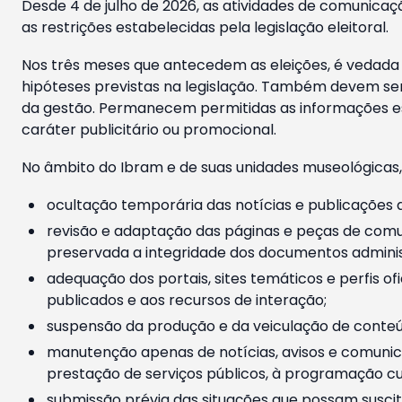
Desde 4 de julho de 2026, as atividades de comunicaçã
as restrições estabelecidas pela legislação eleitoral.
Nos três meses que antecedem as eleições, é vedada a
hipóteses previstas na legislação. Também devem ser
da gestão. Permanecem permitidas as informações est
caráter publicitário ou promocional.
No âmbito do Ibram e de suas unidades museológicas,
ocultação temporária das notícias e publicações a
revisão e adaptação das páginas e peças de comu
preservada a integridade dos documentos administ
adequação dos portais, sites temáticos e perfis ofi
publicados e aos recursos de interação;
suspensão da produção e da veiculação de conteúd
manutenção apenas de notícias, avisos e comunica
prestação de serviços públicos, à programação cul
submissão prévia das situações que possam suscita