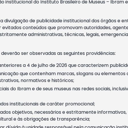
o institucional do Instituto Brasileiro de Museus – Ibra
 divulgação de publicidade institucional dos órgãos e en
 evitados conteúdos que promovam autoridades, agentes 
ritamente administrativas, técnicas, legais, emergencia
 deverão ser observadas as seguintes providências:
nteriores a 4 de julho de 2026 que caracterizem publicid
nicação que contenham marcas, slogans ou elementos da 
rativos, normativos e históricos;
ciais do Ibram e de seus museus nas redes sociais, inclus
os institucionais de caráter promocional;
dos objetivos, necessários e estritamente informativos
tural e às obrigações de transparência;
r dúvida à unidade responsável pela comunicação instituci