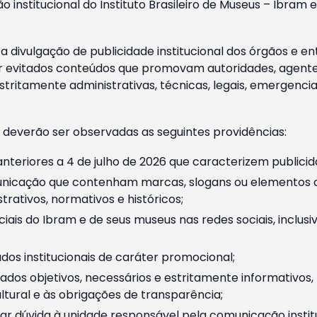
o institucional do Instituto Brasileiro de Museus – Ibra
 divulgação de publicidade institucional dos órgãos e en
 evitados conteúdos que promovam autoridades, agentes 
ritamente administrativas, técnicas, legais, emergencia
 deverão ser observadas as seguintes providências:
nteriores a 4 de julho de 2026 que caracterizem publicid
nicação que contenham marcas, slogans ou elementos da 
rativos, normativos e históricos;
ciais do Ibram e de seus museus nas redes sociais, inclus
os institucionais de caráter promocional;
dos objetivos, necessários e estritamente informativos
tural e às obrigações de transparência;
r dúvida à unidade responsável pela comunicação instituci