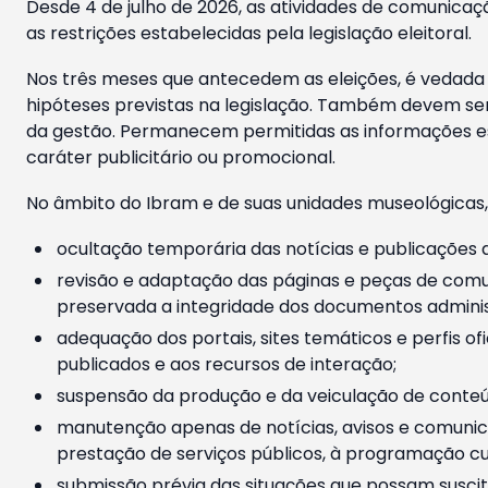
Desde 4 de julho de 2026, as atividades de comunicaçã
as restrições estabelecidas pela legislação eleitoral.
Nos três meses que antecedem as eleições, é vedada a
hipóteses previstas na legislação. Também devem ser
da gestão. Permanecem permitidas as informações est
caráter publicitário ou promocional.
No âmbito do Ibram e de suas unidades museológicas,
ocultação temporária das notícias e publicações a
revisão e adaptação das páginas e peças de comu
preservada a integridade dos documentos administ
adequação dos portais, sites temáticos e perfis ofi
publicados e aos recursos de interação;
suspensão da produção e da veiculação de conteúd
manutenção apenas de notícias, avisos e comunica
prestação de serviços públicos, à programação cul
submissão prévia das situações que possam suscita