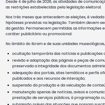
Desde 4 de julho de 2026, as atividades de comunicaçã
as restrições estabelecidas pela legislação eleitoral.
Nos três meses que antecedem as eleições, é vedada a
hipóteses previstas na legislação. Também devem ser
da gestão. Permanecem permitidas as informações est
caráter publicitário ou promocional.
No âmbito do Ibram e de suas unidades museológicas,
ocultação temporária das notícias e publicações a
revisão e adaptação das páginas e peças de comu
preservada a integridade dos documentos administ
adequação dos portais, sites temáticos e perfis ofi
publicados e aos recursos de interação;
suspensão da produção e da veiculação de conteúd
manutenção apenas de notícias, avisos e comunica
prestação de serviços públicos, à programação cul
submissão prévia das situações que possam suscita