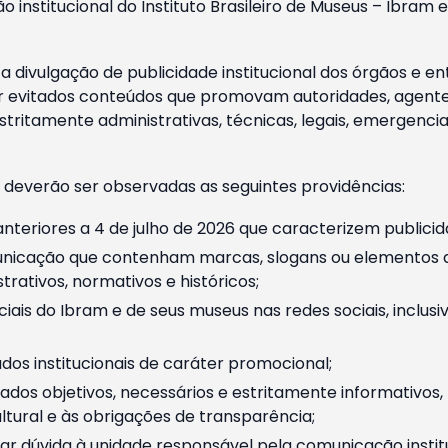
o institucional do Instituto Brasileiro de Museus – Ibra
 divulgação de publicidade institucional dos órgãos e en
 evitados conteúdos que promovam autoridades, agentes 
ritamente administrativas, técnicas, legais, emergencia
 deverão ser observadas as seguintes providências:
nteriores a 4 de julho de 2026 que caracterizem publicid
nicação que contenham marcas, slogans ou elementos da 
rativos, normativos e históricos;
ciais do Ibram e de seus museus nas redes sociais, inclus
os institucionais de caráter promocional;
dos objetivos, necessários e estritamente informativos
tural e às obrigações de transparência;
r dúvida à unidade responsável pela comunicação instituci