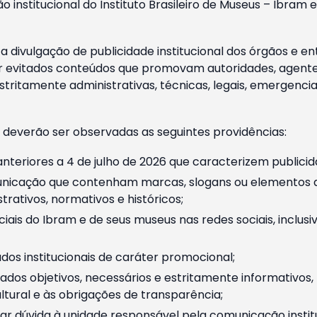
o institucional do Instituto Brasileiro de Museus – Ibra
 divulgação de publicidade institucional dos órgãos e en
 evitados conteúdos que promovam autoridades, agentes 
ritamente administrativas, técnicas, legais, emergencia
 deverão ser observadas as seguintes providências:
nteriores a 4 de julho de 2026 que caracterizem publicid
nicação que contenham marcas, slogans ou elementos da 
rativos, normativos e históricos;
ciais do Ibram e de seus museus nas redes sociais, inclus
os institucionais de caráter promocional;
dos objetivos, necessários e estritamente informativos
tural e às obrigações de transparência;
r dúvida à unidade responsável pela comunicação instituci