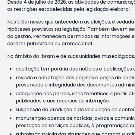
Desde 4 de julho de 2026, as atividades de comunicaçã
as restrições estabelecidas pela legislação eleitoral.
Nos três meses que antecedem as eleições, é vedada a
hipóteses previstas na legislação. Também devem ser
da gestão. Permanecem permitidas as informações est
caráter publicitário ou promocional.
No âmbito do Ibram e de suas unidades museológicas,
ocultação temporária das notícias e publicações a
revisão e adaptação das páginas e peças de comu
preservada a integridade dos documentos administ
adequação dos portais, sites temáticos e perfis ofi
publicados e aos recursos de interação;
suspensão da produção e da veiculação de conteúd
manutenção apenas de notícias, avisos e comunica
prestação de serviços públicos, à programação cul
submissão prévia das situações que possam suscita