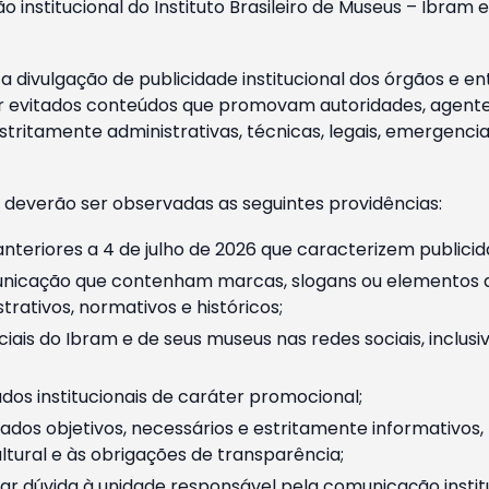
o institucional do Instituto Brasileiro de Museus – Ibra
 divulgação de publicidade institucional dos órgãos e en
 evitados conteúdos que promovam autoridades, agentes 
ritamente administrativas, técnicas, legais, emergencia
 deverão ser observadas as seguintes providências:
nteriores a 4 de julho de 2026 que caracterizem publicid
nicação que contenham marcas, slogans ou elementos da 
rativos, normativos e históricos;
ciais do Ibram e de seus museus nas redes sociais, inclus
os institucionais de caráter promocional;
dos objetivos, necessários e estritamente informativos
tural e às obrigações de transparência;
r dúvida à unidade responsável pela comunicação instituci