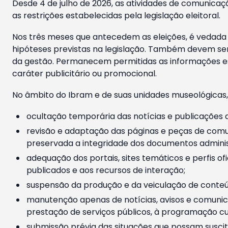
Desde 4 de julho de 2026, as atividades de comunicaçã
as restrições estabelecidas pela legislação eleitoral.
Nos três meses que antecedem as eleições, é vedada a
hipóteses previstas na legislação. Também devem ser
da gestão. Permanecem permitidas as informações est
caráter publicitário ou promocional.
No âmbito do Ibram e de suas unidades museológicas,
ocultação temporária das notícias e publicações a
revisão e adaptação das páginas e peças de comu
preservada a integridade dos documentos administ
adequação dos portais, sites temáticos e perfis ofi
publicados e aos recursos de interação;
suspensão da produção e da veiculação de conteúd
manutenção apenas de notícias, avisos e comunica
prestação de serviços públicos, à programação cul
submissão prévia das situações que possam suscita