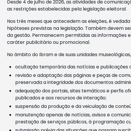
Desde 4 de julho de 2026, as atividades de comunicaçã
as restrições estabelecidas pela legislação eleitoral.
Nos três meses que antecedem as eleições, é vedada a
hipóteses previstas na legislação. Também devem ser
da gestão. Permanecem permitidas as informações est
caráter publicitário ou promocional.
No âmbito do Ibram e de suas unidades museológicas,
ocultação temporária das notícias e publicações a
revisão e adaptação das páginas e peças de comu
preservada a integridade dos documentos administ
adequação dos portais, sites temáticos e perfis ofi
publicados e aos recursos de interação;
suspensão da produção e da veiculação de conteúd
manutenção apenas de notícias, avisos e comunica
prestação de serviços públicos, à programação cul
submissão prévia das situações que possam suscita