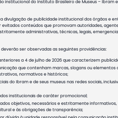
o institucional do Instituto Brasileiro de Museus – Ibra
 divulgação de publicidade institucional dos órgãos e en
 evitados conteúdos que promovam autoridades, agentes 
ritamente administrativas, técnicas, legais, emergencia
 deverão ser observadas as seguintes providências:
nteriores a 4 de julho de 2026 que caracterizem publicid
nicação que contenham marcas, slogans ou elementos da 
rativos, normativos e históricos;
ciais do Ibram e de seus museus nas redes sociais, inclus
os institucionais de caráter promocional;
dos objetivos, necessários e estritamente informativos
tural e às obrigações de transparência;
r dúvida à unidade responsável pela comunicação instituci