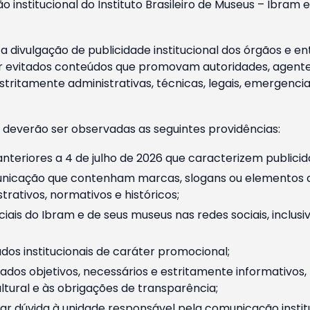
o institucional do Instituto Brasileiro de Museus – Ibra
 divulgação de publicidade institucional dos órgãos e en
 evitados conteúdos que promovam autoridades, agentes 
ritamente administrativas, técnicas, legais, emergencia
 deverão ser observadas as seguintes providências:
nteriores a 4 de julho de 2026 que caracterizem publicid
nicação que contenham marcas, slogans ou elementos da 
rativos, normativos e históricos;
ciais do Ibram e de seus museus nas redes sociais, inclus
os institucionais de caráter promocional;
dos objetivos, necessários e estritamente informativos
tural e às obrigações de transparência;
r dúvida à unidade responsável pela comunicação instituci