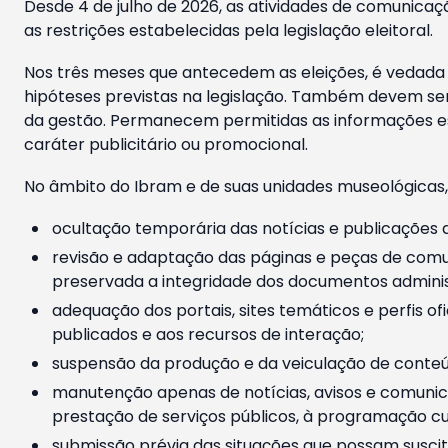
Desde 4 de julho de 2026, as atividades de comunicaçã
as restrições estabelecidas pela legislação eleitoral.
Nos três meses que antecedem as eleições, é vedada a
hipóteses previstas na legislação. Também devem ser
da gestão. Permanecem permitidas as informações est
caráter publicitário ou promocional.
No âmbito do Ibram e de suas unidades museológicas,
ocultação temporária das notícias e publicações a
revisão e adaptação das páginas e peças de comu
preservada a integridade dos documentos administ
adequação dos portais, sites temáticos e perfis ofi
publicados e aos recursos de interação;
suspensão da produção e da veiculação de conteúd
manutenção apenas de notícias, avisos e comunica
prestação de serviços públicos, à programação cul
submissão prévia das situações que possam suscita